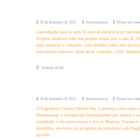
o
j
Eh! lança novo site e mais serviços
e
26 de dezembro de 2022
ehcomunicacao
Deixar um come
t
Caminhando para os seus 16 anos de existência no mercad
o
Projetos atualizou todo seu projeto visual para o ano de 
s
mais moderno e completo, com detalhes sobre seus serviços e
informações internas. Além desse conteúdo, a Eh! também
Notícias da Eh!
Gilson Chveid Oen fala de 2023
20 de dezembro de 2022
ehcomunicacao
Deixar um come
O Engenheiro Gilson Chveid Oen, é presença certa todos 
Dimensional, e considerado mundialmente por muitos o ma
atualidade, é ele quem estuda e cria os Mantras, Temans e 
dezembro, ele esteve no programa da jornalista Leda Nagl
período.