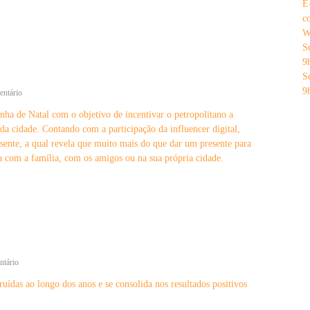
i
E
c
C
s
l
c
h
s
o
v
W
e
d
e
S
r
e
i
9
v
P
d
i
S
a
O
ç
9
l
e
entário
e
o
e
m
n
s
ha de Natal com o objetivo de incentivar o petropolitano a
s
C
f
a cidade. Contando com a participação da influencer digital,
t
D
a
r
L
ente, a qual revela que muito mais do que dar um presente para
l
a
r
a
ja com a família, com os amigos ou na sua própria cidade.
s
e
d
p
a
e
a
l
2
r
i
0
a
z
2
p
a
3
io
r
c
o
a
e
ntário
f
m
m
i
p
uídas ao longo dos anos e se consolida nos resultados positivos
C
s
a
D
s
n