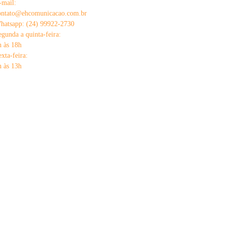
-mail:
ontato@ehcomunicacao.com.br
hatsapp: (24) 99922-2730
egunda a quinta-feira:
h às 18h
exta-feira:
h às 13h