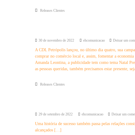
Releases Clientes
CDL realiza campanha Natal Presente
30 de novembro de 2022
ehcomunicacao
Deixar um com
A CDL Petrópolis lançou, no último dia quatro, sua campan
comprar no comércio local e, assim, fomentar a economia d
Amanda Leontina, a publicidade tem como tema Natal Pres
as pessoas queridas, também precisamos estar presente, se
Releases Clientes
CDL e Tribuna: uma parceria pelo comérc
29 de setembro de 2022
ehcomunicacao
Deixar um come
Uma história de sucesso também passa pelas relações constr
alcançados […]