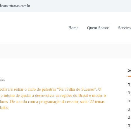
hcomunicacao.com.br
Home
Quem Somos
Serviço
de Palestras para profissionais
S
e
rio
m
olis irá sediar o ciclo de palestras “Na Trilha do Sucesso”. O
C
 o intuito de ajudar a desenvolver as regiões do Brasil e mudar o
a
s
edores. De acordo com a programação do evento, serão 22 temas
a
dades.
d
e
P
o