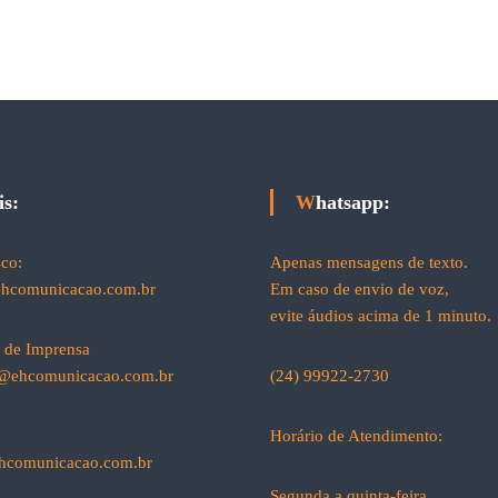
L
i
h
e
o
a
T
n
N
r
a
a
i
i
t
b
s
a
u
l
n
P
a
r
:
e
is:
Whatsapp:
u
s
m
e
a
n
sco:
Apenas mensagens de texto.
p
t
a
ehcomunicacao.com.br
Em caso de envio de voz,
e
r
evite áudios acima de 1 minuto.
c
e
a de Imprensa
r
a@ehcomunicacao.com.br
(24) 99922-2730
i
a
p
Horário de Atendimento:
e
ehcomunicacao.com.br
l
o
Segunda a quinta-feira