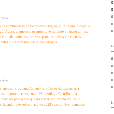
r
t
u
g
e
ntário
a
m
l
o da comunicação de Petrópolis e região, a Eh! Comunicação &
E
d
2023. Agora, a empresa assumiu novo domínio e lançou um site
h
e
!
, ainda notícias sobre seus projetos, releases e clientes e
P
l
 entra 2023 com novidades nos serviços.
e
a
P
t
n
r
ç
ó
a
p
n
o
o
l
v
i
o
s
e
ntário
s
s
m
i
os anos no Programa Amaury Jr. Criador da Engenharia
e
G
t
d
is importante e respeitado Numerólogo Científico da
i
e
i
l
Praamzes para o ano que irá entrar. No último dia 15 de
e
a
F
s
e, falando tudo sobre o ano de 2023 e como viver bem esse
m
C
o
a
i
n