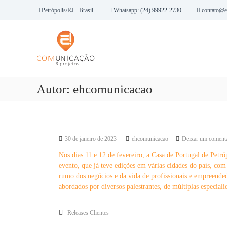
P
Petrópolis/RJ - Brasil
Whatsapp: (24) 99922-2730
contato@e
u
E
l
h
a
r
!
p
C
a
o
r
m
Autor:
ehcomunicacao
a
u
o
n
c
Casa de Portugal de Petrópolis sedia Ciclo 
i
o
n
c
30 de janeiro de 2023
ehcomunicacao
Deixar um comentá
t
a
e
Nos dias 11 e 12 de fevereiro, a Casa de Portugal de Petróp
ç
ú
evento, que já teve edições em várias cidades do país, com
ã
d
rumo dos negócios e da vida de profissionais e empreend
o
o
abordados por diversos palestrantes, de múltiplas especiali
&
P
Releases Clientes
r