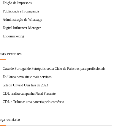
Edição de Impressos
Publicidade e Propaganda
Administração de Whatsapp
Digital Influencer Menager
Endomarketing
osts recentes
Casa de Portugal de Petrópolis sedia Ciclo de Palestras para profissionais
Eh! lança novo site e mais serviços
Gilson Chveid Oen fala de 2023
CDL realiza campanha Natal Presente
CDL e Tribuna: uma parceria pelo comércio
aça contato