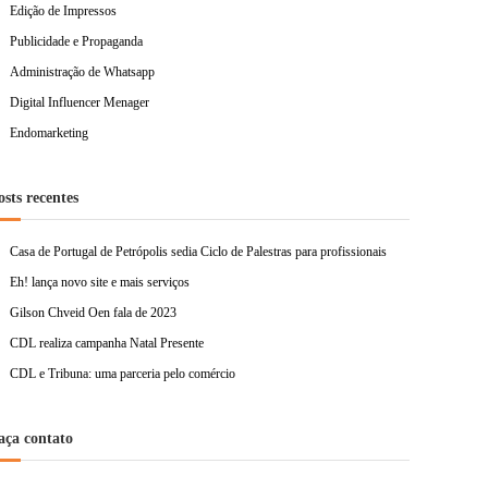
Edição de Impressos
Publicidade e Propaganda
Administração de Whatsapp
Digital Influencer Menager
Endomarketing
osts recentes
Casa de Portugal de Petrópolis sedia Ciclo de Palestras para profissionais
Eh! lança novo site e mais serviços
Gilson Chveid Oen fala de 2023
CDL realiza campanha Natal Presente
CDL e Tribuna: uma parceria pelo comércio
aça contato