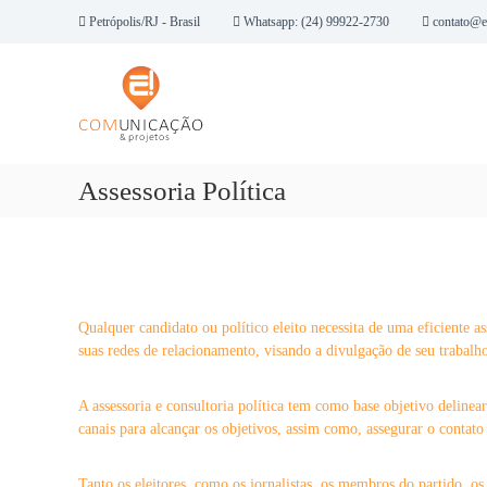
P
Petrópolis/RJ - Brasil
Whatsapp: (24) 99922-2730
contato@e
u
E
l
h
a
r
!
p
C
a
o
r
m
Assessoria Política
a
u
o
n
c
i
o
n
c
t
a
Qualquer candidato ou político eleito necessita de uma eficiente as
e
ç
suas redes de relacionamento, visando a divulgação de seu trabalh
ú
ã
d
o
o
A assessoria e consultoria política tem como base objetivo delinear
&
canais para alcançar os objetivos, assim como, assegurar o contato
P
r
Tanto os eleitores, como os jornalistas, os membros do partido, os 