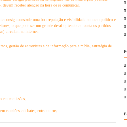
o, devem receber atenção na hora de se comunicar.
nte consiga construir uma boa reputação e visibilidade no meio político e
leitores, o que pode ser um grande desafio, tendo em conta os partidos
as) circulam na internet.
rsos, gestão de entrevistas e de informação para a mídia, estratégia de
P
ão em comissões;
em reuniões e debates, entre outros;
F