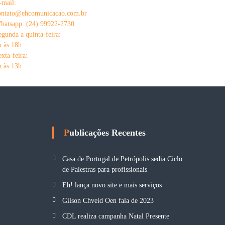
-mail:
ontato@ehcomunicacao.com.br
hatsapp: (24) 99922-2730
egunda a quinta-feira:
h às 18h
exta-feira:
h às 13h
Publicações Recentes
Casa de Portugal de Petrópolis sedia Ciclo
de Palestras para profissionais
Eh! lança novo site e mais serviços
Gilson Chveid Oen fala de 2023
CDL realiza campanha Natal Presente