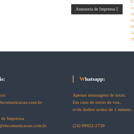
E
c
Assessoria de Imprensa
W
S
9
S
9
is:
Whatsapp:
sco:
Apenas mensagens de texto.
ehcomunicacao.com.br
Em caso de envio de voz,
evite áudios acima de 1 minuto.
a de Imprensa
a@ehcomunicacao.com.br
(24) 99922-2730