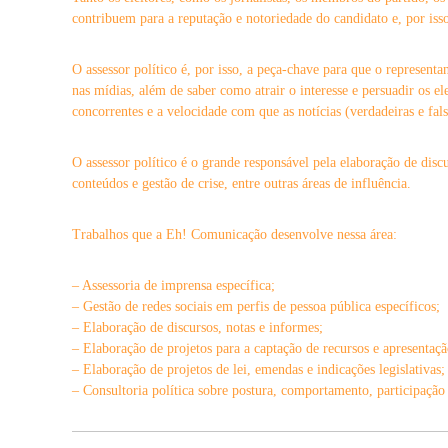
o
contribuem para a reputação e notoriedade do candidato e, por iss
j
e
O assessor político é, por isso, a peça-chave para que o representa
t
nas mídias, além de saber como atrair o interesse e persuadir os e
o
concorrentes e a velocidade com que as notícias (verdadeiras e fals
s
O assessor político é o grande responsável pela elaboração de discu
conteúdos e gestão de crise, entre outras áreas de influência.
Trabalhos que a Eh! Comunicação desenvolve nessa área:
– Assessoria de imprensa específica;
– Gestão de redes sociais em perfis de pessoa pública específicos;
– Elaboração de discursos, notas e informes;
– Elaboração de projetos para a captação de recursos e apresentaç
– Elaboração de projetos de lei, emendas e indicações legislativas;
– Consultoria política sobre postura, comportamento, participação 