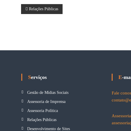
N
Relações Públicas
a
v
e
g
a
Serviços
E-ma
ç
Gestão de Mídias Sociais
Fale cono
ã
contato@
Assessoria de Imprensa
Assessoria Política
o
Assessori
Relações Públicas
assessori
d
Desenvolvimento de Sites