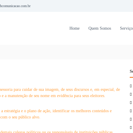
hcomunicacao.com.br
Home
Quem Somos
Serviço
S
sessoria para cuidar de sua imagem, de seus discursos e, em especial, de
o e a manutenção de seu nome em evidência para seus eleitores.
 a estratégia e o plano de ação, identificar os melhores conteúdos e
 com o seu público alvo.
demais colegas políticos ou os responsáveis de instituições públicas