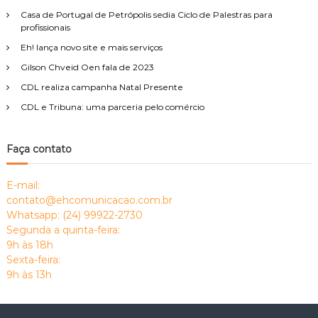
Casa de Portugal de Petrópolis sedia Ciclo de Palestras para
profissionais
Eh! lança novo site e mais serviços
Gilson Chveid Oen fala de 2023
CDL realiza campanha Natal Presente
CDL e Tribuna: uma parceria pelo comércio
Faça contato
E-mail:
contato@ehcomunicacao.com.br
Whatsapp: (24) 99922-2730
Segunda a quinta-feira:
9h às 18h
Sexta-feira:
9h às 13h