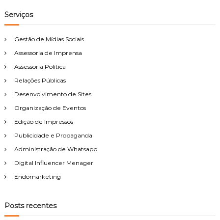
j
Serviços
e
t
Gestão de Mídias Sociais
o
Assessoria de Imprensa
s
Assessoria Política
Relações Públicas
Desenvolvimento de Sites
Organização de Eventos
Edição de Impressos
Publicidade e Propaganda
Administração de Whatsapp
Digital Influencer Menager
Endomarketing
Posts recentes