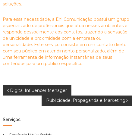
soluções.
Para essa necessidade, a Eh! Comunicação possui um grupo
especializado de profissionais que atua nesses ambientes e
responde pessoalmente aos contatos, trazendo a sensação
de unicidade e proximidade com a empresa ou
personalidade. Este serviço consiste em um contato direto
com seu público em atendimento personalizado, além de
uma ferramenta de informação instantânea de seus
conteúdos para um público específico.
N
Digital Influencer Menager
Publicidade, Propaganda e Marketing
a
v
Serviços
e
Gestão de Mídias Sociais