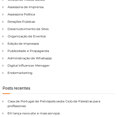
g
Assessoria de Imprensa
Assessoria Política
a
Relações Públicas
Desenvolvimento de Sites
ç
Organização de Eventos
ã
Edição de Impressos
Publicidade e Propaganda
o
Administração de Whatsapp
d
Digital Influencer Menager
Endomarketing
e
Posts recentes
P
o
Casa de Portugal de Petrópolis sedia Ciclo de Palestras para
profissionais
s
Eh! lança novo site e mais serviços