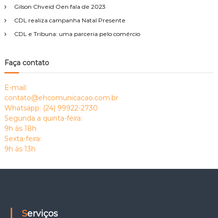
Gilson Chveid Oen fala de 2023
t
CDL realiza campanha Natal Presente
CDL e Tribuna: uma parceria pelo comércio
Faça contato
E-mail:
contato@ehcomunicacao.com.br
Whatsapp: (24) 99922-2730
Segunda a quinta-feira:
9h às 18h
Sexta-feira:
9h às 13h
Serviços